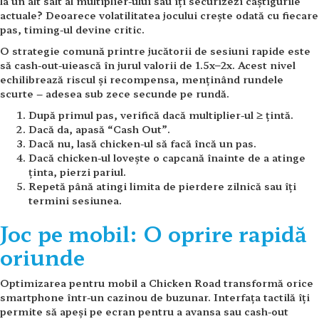
la un alt salt al multiplier-ului sau îți securizezi câștigurile
actuale? Deoarece volatilitatea jocului crește odată cu fiecare
pas, timing-ul devine critic.
O strategie comună printre jucătorii de sesiuni rapide este
să cash-out-uiească în jurul valorii de 1.5x–2x. Acest nivel
echilibrează riscul și recompensa, menținând rundele
scurte – adesea sub zece secunde pe rundă.
După primul pas, verifică dacă multiplier-ul ≥ țintă.
Dacă da, apasă “Cash Out”.
Dacă nu, lasă chicken-ul să facă încă un pas.
Dacă chicken-ul lovește o capcană înainte de a atinge
ținta, pierzi pariul.
Repetă până atingi limita de pierdere zilnică sau îți
termini sesiunea.
Joc pe mobil: O oprire rapidă
oriunde
Optimizarea pentru mobil a Chicken Road transformă orice
smartphone într-un cazinou de buzunar. Interfața tactilă îți
permite să apeși pe ecran pentru a avansa sau cash-out