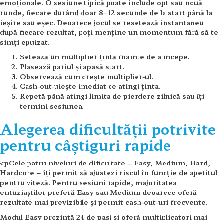
emoționale. O sesiune tipică poate include opt sau nouă
runde, fiecare durând doar 8–12 secunde de la start până la
ieșire sau eșec. Deoarece jocul se resetează instantaneu
după fiecare rezultat, poți menține un momentum fără să te
simți epuizat.
Setează un multiplier țintă înainte de a începe.
Plasează pariul și apasă start.
Observează cum crește multiplier-ul.
Cash-out-uiește imediat ce atingi ținta.
Repetă până atingi limita de pierdere zilnică sau îți
termini sesiunea.
Alegerea dificultății potrivite
pentru câștiguri rapide
<pCele patru niveluri de dificultate – Easy, Medium, Hard,
Hardcore – îți permit să ajustezi riscul în funcție de apetitul
pentru viteză. Pentru sesiuni rapide, majoritatea
entuziaștilor preferă Easy sau Medium deoarece oferă
rezultate mai previzibile și permit cash-out-uri frecvente.
Modul Easy prezintă 24 de pași și oferă multiplicatori mai