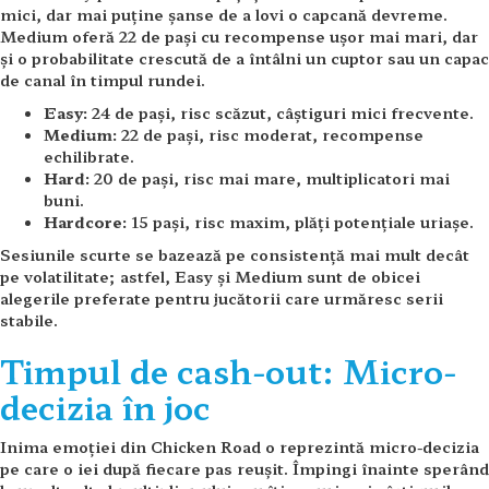
mici, dar mai puține șanse de a lovi o capcană devreme.
Medium oferă 22 de pași cu recompense ușor mai mari, dar
și o probabilitate crescută de a întâlni un cuptor sau un capac
de canal în timpul rundei.
Easy:
24 de pași, risc scăzut, câștiguri mici frecvente.
Medium:
22 de pași, risc moderat, recompense
echilibrate.
Hard:
20 de pași, risc mai mare, multiplicatori mai
buni.
Hardcore:
15 pași, risc maxim, plăți potențiale uriașe.
Sesiunile scurte se bazează pe consistență mai mult decât
pe volatilitate; astfel, Easy și Medium sunt de obicei
alegerile preferate pentru jucătorii care urmăresc serii
stabile.
Timpul de cash-out: Micro-
decizia în joc
Inima emoției din Chicken Road o reprezintă micro-decizia
pe care o iei după fiecare pas reușit. Împingi înainte sperând