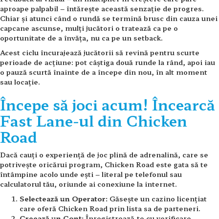
aproape palpabil – întărește această senzație de progres.
Chiar și atunci când o rundă se termină brusc din cauza unei
capcane ascunse, mulți jucători o tratează ca pe o
oportunitate de a învăța, nu ca pe un setback.
Acest ciclu încurajează jucătorii să revină pentru scurte
perioade de acțiune: pot câștiga două runde la rând, apoi iau
o pauză scurtă înainte de a începe din nou, în alt moment
sau locație.
Începe să joci acum! Încearcă
Fast Lane-ul din Chicken
Road
Dacă cauți o experiență de joc plină de adrenalină, care se
potrivește oricărui program, Chicken Road este gata să te
întâmpine acolo unde ești – literal pe telefonul sau
calculatorul tău, oriunde ai conexiune la internet.
Selectează un Operator:
Găsește un cazino licențiat
care oferă Chicken Road prin lista sa de parteneri.
Creează un Cont:
Înregistrează-te cu verificare