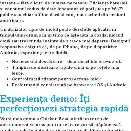
instant – fără clicuri de mouse necesare. Eficiența bateriei
și consumul redus de date înseamnă că poți juca pe Wi‑Fi
public sau chiar offline dacă ai conținut cached din sesiuni
anterioare.
Un utilizator tipic de mobil poate deschide aplicația în
timpul unui drum sau în timp ce așteaptă la coadă, jucând
două sau trei runde înainte de a trece mai departe. Designul
responsive asigură că, fie pe iPhone, fie pe dispozitive
Android, experiența este fluidă.
Nu necesită descărcare – doar deschide browserul.
Timpuri de încărcare rapide chiar și pe rețele mai
lente.
Control tactil adaptat pentru ecrane mici.
Performanță consistentă pe browsere iOS și Android.
Experiența demo: Îți
perfecționezi strategia rapidă
Versiunea demo a Chicken Road oferă un teren de
antrenament valoros pentru cei care vor să stăpânească
runde rapide înainte de a risca bani reali. Fiecare funcție –