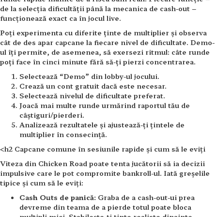
de la selecția dificultății până la mecanica de cash-out –
funcționează exact ca în jocul live.
Poți experimenta cu diferite ținte de multiplier și observa
cât de des apar capcane la fiecare nivel de dificultate. Demo-
ul îți permite, de asemenea, să exersezi ritmul: câte runde
poți face în cinci minute fără să-ți pierzi concentrarea.
Selectează “Demo” din lobby-ul jocului.
Crează un cont gratuit dacă este necesar.
Selectează nivelul de dificultate preferat.
Joacă mai multe runde urmărind raportul tău de
câștiguri/pierderi.
Analizează rezultatele și ajustează-ți țintele de
multiplier în consecință.
<h2 Capcane comune în sesiunile rapide și cum să le eviți
Viteza din Chicken Road poate tenta jucătorii să ia decizii
impulsive care le pot compromite bankroll-ul. Iată greșelile
tipice și cum să le eviți:
Cash Outs de panică:
Graba de a cash-out-ui prea
devreme din teama de a pierde totul poate bloca
multipli mici. Stabilește-ți ținte realiste dinainte.