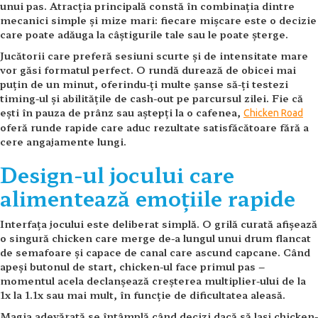
unui pas. Atracția principală constă în combinația dintre
mecanici simple și mize mari: fiecare mișcare este o decizie
care poate adăuga la câștigurile tale sau le poate șterge.
Jucătorii care preferă sesiuni scurte și de intensitate mare
vor găsi formatul perfect. O rundă durează de obicei mai
puțin de un minut, oferindu-ți multe șanse să-ți testezi
timing-ul și abilitățile de cash-out pe parcursul zilei. Fie că
ești în pauza de prânz sau aștepți la o cafenea,
Chicken Road
oferă runde rapide care aduc rezultate satisfăcătoare fără a
cere angajamente lungi.
Design-ul jocului care
alimentează emoțiile rapide
Interfața jocului este deliberat simplă. O grilă curată afișează
o singură chicken care merge de-a lungul unui drum flancat
de semafoare și capace de canal care ascund capcane. Când
apeși butonul de start, chicken-ul face primul pas –
momentul acela declanșează creșterea multiplier-ului de la
1x la 1.1x sau mai mult, în funcție de dificultatea aleasă.
Magia adevărată se întâmplă când decizi dacă să lași chicken-