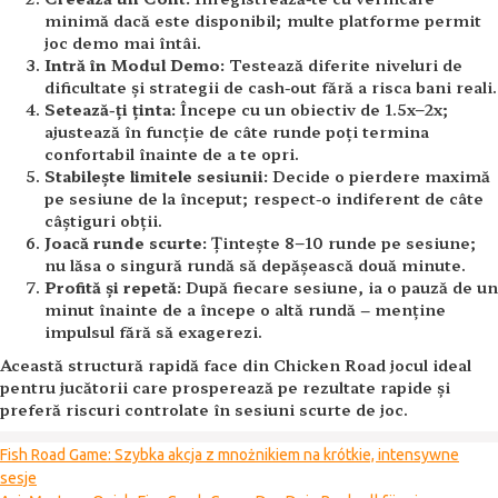
minimă dacă este disponibil; multe platforme permit
joc demo mai întâi.
Intră în Modul Demo:
Testează diferite niveluri de
dificultate și strategii de cash-out fără a risca bani reali.
Setează-ți ținta:
Începe cu un obiectiv de 1.5x–2x;
ajustează în funcție de câte runde poți termina
confortabil înainte de a te opri.
Stabilește limitele sesiunii:
Decide o pierdere maximă
pe sesiune de la început; respect-o indiferent de câte
câștiguri obții.
Joacă runde scurte:
Țintește 8–10 runde pe sesiune;
nu lăsa o singură rundă să depășească două minute.
Profită și repetă:
După fiecare sesiune, ia o pauză de un
minut înainte de a începe o altă rundă – menține
impulsul fără să exagerezi.
Această structură rapidă face din Chicken Road jocul ideal
pentru jucătorii care prosperează pe rezultate rapide și
preferă riscuri controlate în sesiuni scurte de joc.
Fish Road Game: Szybka akcja z mnożnikiem na krótkie, intensywne
sesje