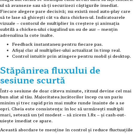
ul să avanseze sau să-ți securizezi câștigurile imediat.
Fiecare alegere pare decisivă; nu există mod auto-play care
să te lase să ghicești cât va dura chicken-ul. Indicatoarele
vizuale – contorul de multiplier în creștere și animația
subtilă a chicken-ului ciugulind un ou de aur – mențin
adrenalina la cote înalte.
Feedback instantaneu pentru fiecare pas.
Afișaj clar al multiplier-ului actualizat în timp real.
Control intuitiv prin atingere pentru mobil și desktop.
Stăpânirea fluxului de
sesiune scurtă
Într-o sesiune de doar câteva minute, ritmul devine cel mai
bun aliat al tău. Majoritatea jucătorilor încep cu un pariu
minim și trec rapid prin mai multe runde înainte de a se
opri. Cheia este consistența: în loc să urmărești multipli
mari, setează un țel modest – să zicem 1.8x – și cash-out-
uiește imediat ce apare.
Această abordare te menține în control și reduce fluctuațiile