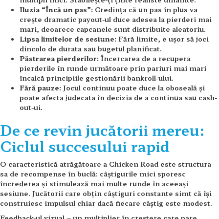
Iluzia “Încă un pas”:
Credința că un pas în plus va
crește dramatic payout-ul duce adesea la pierderi mai
mari, deoarece capcanele sunt distribuite aleatoriu.
Lipsa limitelor de sesiune:
Fără limite, e ușor să joci
dincolo de durata sau bugetul planificat.
Păstrarea pierderilor:
Încercarea de a recupera
pierderile în runde următoare prin pariuri mai mari
încalcă principiile gestionării bankroll-ului.
Fără pauze:
Jocul continuu poate duce la oboseală și
poate afecta judecata în decizia de a continua sau cash-
out-ui.
De ce revin jucătorii mereu:
Ciclul succesului rapid
O caracteristică atrăgătoare a Chicken Road este structura
sa de recompense în buclă: câștigurile mici sporesc
încrederea și stimulează mai multe runde în aceeași
sesiune. Jucătorii care obțin câștiguri constante simt că își
construiesc impulsul chiar dacă fiecare câștig este modest.
Feedback-ul vizual – un multiplier în creștere care pare