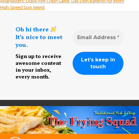
AviaMasters: Quick‑Fire Crash Game, Das Dein Bankroll für einen
High‑Speed Spin nimmt
Oh hi there
It’s nice to meet
you.
Sign up to receive
awesome content
in your inbox,
every month.