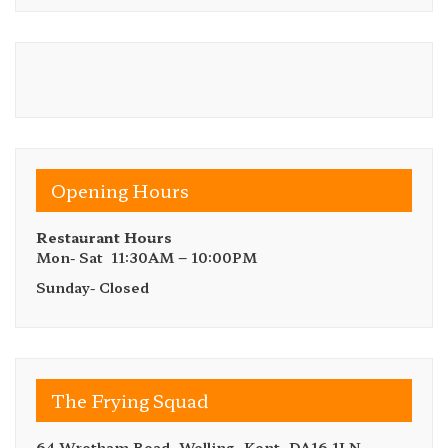
Opening Hours
Restaurant Hours
Mon- Sat 11:30AM – 10:00PM
Sunday- Closed
The Frying Squad
64 Wrotham Road, Welling, Kent, DA16 1LN