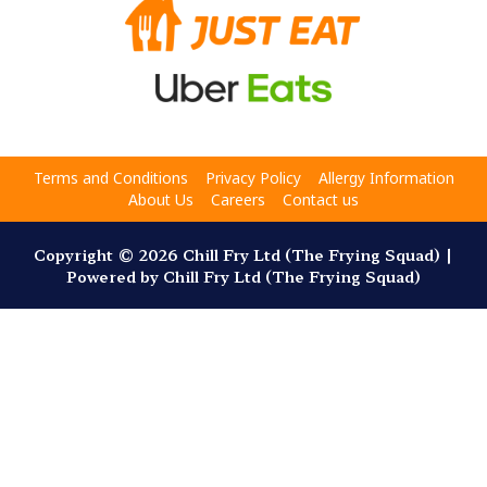
Terms and Conditions
Privacy Policy
Allergy Information
About Us
Careers
Contact us
Copyright © 2026 Chill Fry Ltd (The Frying Squad) |
Powered by Chill Fry Ltd (The Frying Squad)