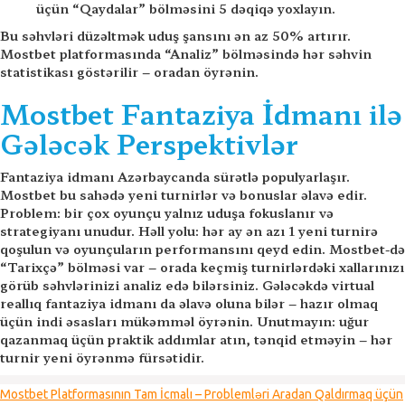
üçün “Qaydalar” bölməsini 5 dəqiqə yoxlayın.
Bu səhvləri düzəltmək uduş şansını ən az 50% artırır.
Mostbet platformasında “Analiz” bölməsində hər səhvin
statistikası göstərilir – oradan öyrənin.
Mostbet Fantaziya İdmanı ilə
Gələcək Perspektivlər
Fantaziya idmanı Azərbaycanda sürətlə populyarlaşır.
Mostbet bu sahədə yeni turnirlər və bonuslar əlavə edir.
Problem: bir çox oyunçu yalnız uduşa fokuslanır və
strategiyanı unudur. Həll yolu: hər ay ən azı 1 yeni turnirə
qoşulun və oyunçuların performansını qeyd edin. Mostbet-də
“Tarixçə” bölməsi var – orada keçmiş turnirlərdəki xallarınızı
görüb səhvlərinizi analiz edə bilərsiniz. Gələcəkdə virtual
reallıq fantaziya idmanı da əlavə oluna bilər – hazır olmaq
üçün indi əsasları mükəmməl öyrənin. Unutmayın: uğur
qazanmaq üçün praktik addımlar atın, tənqid etməyin – hər
turnir yeni öyrənmə fürsətidir.
Mostbet Platformasının Tam İcmalı – Problemləri Aradan Qaldırmaq üçün