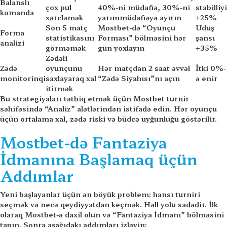
Balanslı
çox pul
40%-ni müdafiə, 30%-ni
stabilliyi
komanda
xərcləmək
yarımmüdafiəyə ayırın
+25%
Son 5 matç
Mostbet-də “Oyunçu
Uduş
Forma
statistikasını
Forması” bölməsini hər
şansı
analizi
görməmək
gün yoxlayın
+35%
Zədəli
Zədə
oyunçunu
Hər matçdan 2 saat əvvəl
İtki 0%-
monitorinqi
saxlayaraq xal
“Zədə Siyahısı”nı açın
ə enir
itirmək
Bu strategiyaları tətbiq etmək üçün Mostbet turnir
səhifəsində “Analiz” alətlərindən istifadə edin. Hər oyunçu
üçün ortalama xal, zədə riski və büdcə uyğunluğu göstərilir.
Mostbet-də Fantaziya
İdmanına Başlamaq üçün
Addımlar
Yeni başlayanlar üçün ən böyük problem: hansı turniri
seçmək və necə qeydiyyatdan keçmək. Həll yolu sadədir. İlk
olaraq Mostbet-ə daxil olun və “Fantaziya İdmanı” bölməsini
tapın. Sonra aşağıdakı addımları izləyin: