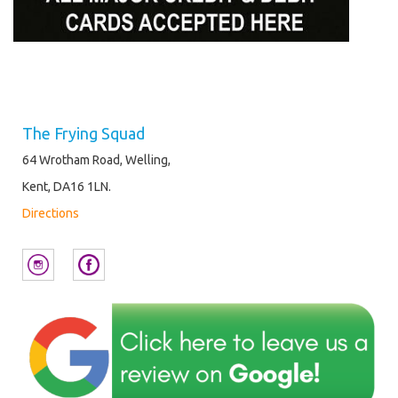
The Frying Squad
64 Wrotham Road, Welling,
Kent, DA16 1LN.
Directions