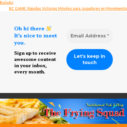
Bələdçi
BC GAME: Rápidas Victorias Móviles para Jugadores en Movimiento
Oh hi there
It’s nice to meet
you.
Sign up to receive
awesome content
in your inbox,
every month.