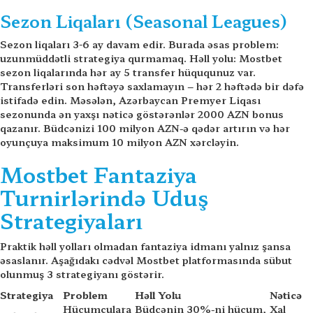
Sezon Liqaları (Seasonal Leagues)
Sezon liqaları 3-6 ay davam edir. Burada əsas problem:
uzunmüddətli strategiya qurmamaq. Həll yolu: Mostbet
sezon liqalarında hər ay 5 transfer hüququnuz var.
Transferləri son həftəyə saxlamayın – hər 2 həftədə bir dəfə
istifadə edin. Məsələn, Azərbaycan Premyer Liqası
sezonunda ən yaxşı nəticə göstərənlər 2000 AZN bonus
qazanır. Büdcənizi 100 milyon AZN-ə qədər artırın və hər
oyunçuya maksimum 10 milyon AZN xərcləyin.
Mostbet Fantaziya
Turnirlərində Uduş
Strategiyaları
Praktik həll yolları olmadan fantaziya idmanı yalnız şansa
əsaslanır. Aşağıdakı cədvəl Mostbet platformasında sübut
olunmuş 3 strategiyanı göstərir.
Strategiya
Problem
Həll Yolu
Nəticə
Hücumçulara
Büdcənin 30%-ni hücum,
Xal