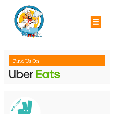
Find Us On