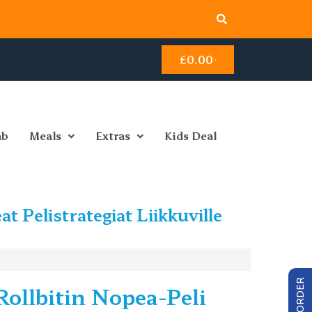
£
0.00
ab
Meals
Extras
Kids Deal
at Pelistrategiat Liikkuville
Rollbitin Nopea-Peli