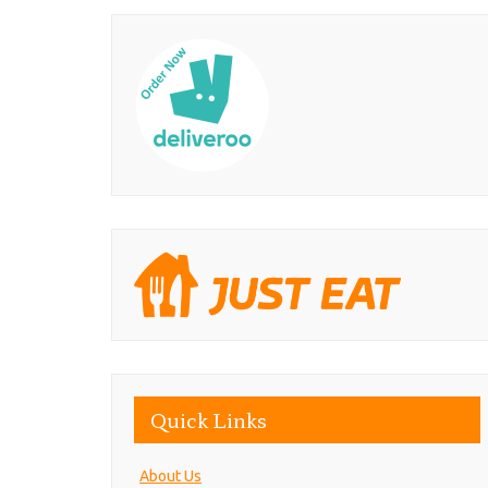
Quick Links
About Us