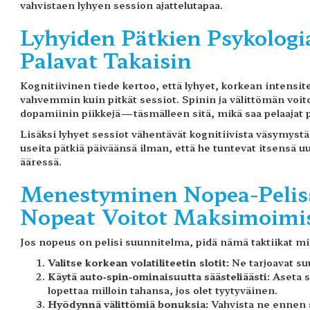
vahvistaen lyhyen session ajattelutapaa.
Lyhyiden Pätkien Psykologia
Palavat Takaisin
Kognitiivinen tiede kertoo, että lyhyet, korkean intensit
vahvemmin kuin pitkät sessiot. Spinin ja välittömän vo
dopamiinin piikkejä—täsmälleen sitä, mikä saa pelaajat 
Lisäksi lyhyet sessiot vähentävät kognitiivista väsymystä 
useita pätkiä päiväänsä ilman, että he tuntevat itsensä uu
ääressä.
Menestyminen Nopea-Pelis
Nopeat Voitot Maksimoimi
Jos nopeus on pelisi suunnitelma, pidä nämä taktiikat mi
Valitse korkean volatiliteetin slotit:
Ne tarjoavat su
Käytä auto‑spin‑ominaisuutta säästeliäästi:
Aseta s
lopettaa milloin tahansa, jos olet tyytyväinen.
Hyödynnä välittömiä bonuksia:
Vahvista ne ennen s