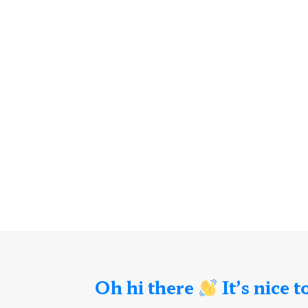
Oh hi there
It’s nice 